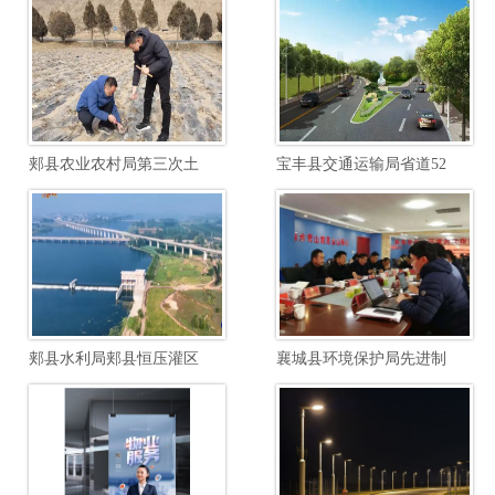
郏县农业农村局第三次土壤普查边界校核土壤制图项目
宝丰县交通运输局省道520郏汝线宝石快速路至汝瓷大道段提档升级工程项目
郏县水利局郏县恒压灌区续建配套与节水改造勘察设计项目
襄城县环境保护局先进制造业开发区南区废水综合毒性管控能力建设项目