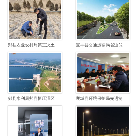
郏县农业农村局第三次土壤普查边界校核土壤制图项目
宝丰县交通运输局省道520郏汝线宝石快速路至汝瓷大道段提档升级工程项目
郏县水利局郏县恒压灌区续建配套与节水改造勘察设计项目
襄城县环境保护局先进制造业开发区南区废水综合毒性管控能力建设项目