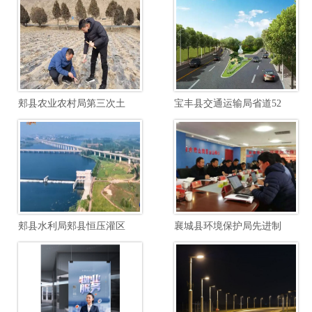
郏县农业农村局第三次土壤普查边界校核土壤制图项目
宝丰县交通运输局省道520郏汝线宝石快速路至汝瓷大道段提档升级工程项目
郏县水利局郏县恒压灌区续建配套与节水改造勘察设计项目
襄城县环境保护局先进制造业开发区南区废水综合毒性管控能力建设项目