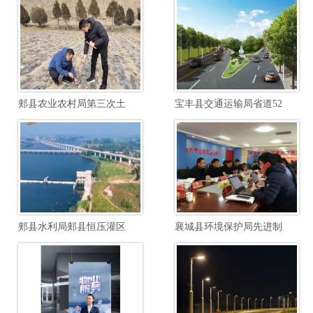
郏县农业农村局第三次土壤普查边界校核土壤制图项目
宝丰县交通运输局省道520郏汝线宝石快速路至汝瓷大道段提档升级工程项目
郏县水利局郏县恒压灌区续建配套与节水改造勘察设计项目
襄城县环境保护局先进制造业开发区南区废水综合毒性管控能力建设项目