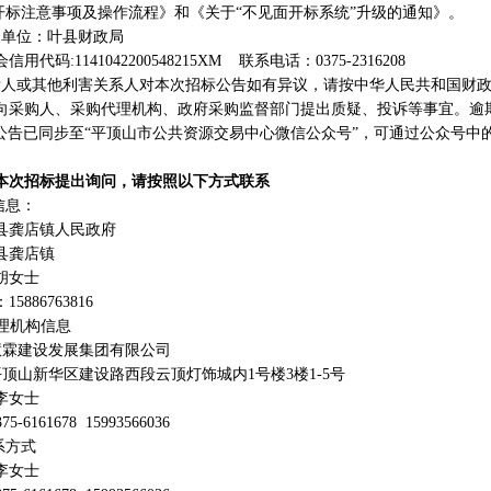
”开标注意事项及操作流程》和《关于“不见面开标系统”升级的通知》。
督单位
：叶县财政局
会信用代码
:1141042200548215XM
联系电话：
0375-2316208
标人或其他利害关系人对本次招标公告如有异议，
请按中华人民共和国财
向采购人、采购代理机构、政府采购监督部门提出质疑、投诉等事宜。逾
公告已同步至“平顶山市公共资源交易中心微信公众号”，可通过公众号中
本次招标提出询问，请按照以下方式联系
信息：
县龚店镇人民政府
县龚店镇
胡女士
：
15886763816
代理机构信息
慧霖建设发展集团有限公司
平顶山新华区建设路西段云顶灯饰城内
1号楼3楼1-5号
李女士
375-6161678
15993566036
系方式
李女士