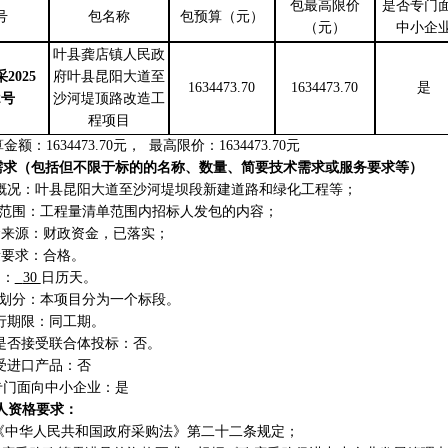
包最高限价
是否专门
号
包名称
包预算（元）
（元）
中小企
叶县龚店镇人民政
采
202
5
府叶县昆阳大道至
1634473.70
1634473.70
是
2
号
沙河堤顶路改造工
程项目
金额：1634473.70元， 最高限价：1634473.70元
需求
（包括但不限于标的的名称、数量、简要技术需求或服务要求等
）
工程概况：叶县昆阳大道至沙河堤坝段新建道路和绿化工程等；
磋商范围：工程量清单范围内招标人发包的内容；
资金来源：财政资金，已落实；
质量要求：合格。
期：
30
日历天。
标段划分：本项目分为一个标段。
履行期限：同工期。
目是否接受联合体投标：否。
接受进口产品：否
专门面向中小企业：是
人资格要求：
《中华人民共和国政府采购法》第二十二条规定；