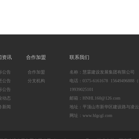
闻资讯
合作加盟
联系我们
标公告
合作加盟
名称：慧霖建设发展集团有限公司
更公告
分支机构
电话：0375-6161678 15649496
标公告
19939025101
业动态
邮箱：
HNHL160@126.com
务新闻
地址：平顶山市新华区建设路与凌云
网址：
www.hlgcgl.com