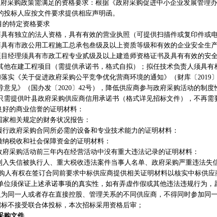
政府采购政策需满足的资格要求：根据《政府采购促进中小企业发展管理
的投标人应按文件要求提供相应声明函。
目的特定资格要求
供应商具有独立的法人资格，具有有效的营业执照（可提供扫描件或复印件或
供应商具有市政公用工程施工总承包叁级及以上资质等级和有效的企业安全生
项目经理须具有市政工程专业贰级及以上建造师资格证书及具有有效的安
其他在建工程项目（需提供承诺书，
格式自拟
）
；
拟任技术负责人须具有
彻落实《关于促进政府采购公平竞争优化营商环境的通知》（财库〔
201
导意见》（国办发〔2020〕42号），降低供应商参与政府采购活动的制
只需提供叶县政府采购供应商信用承诺书（格式详见招标文件），不再需
有良好的商业信誉的证明材料：
合国家相关规定的财务状况报告：
备履行政府采购合同所必需的设备和专业技术能力的证明材料：
法缴纳税收和社会保障资金的证明材料：
加政府采购活动前三年内在经营活动中没有重大违法记录的证明材料：
被列入失信被执行人、重大税收违法案件当事人名单、政府采购严重违法失
购人有权在签订合同前要求中标供应商提供相关证明材料以核实中标供应
单位须保证上述承诺事项的真实性，如有弄虚作假或其他违法违规行为，
人为同一人或者存在直接控股、管理关系的不同供应商，不得同时参加同
招标不接受联合体投标，本次招标采用资格后审；
采购文件