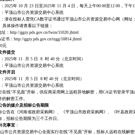
2025年 10 月 23
日至
202
5年 11 月 4
日，每天上午
00:00至12:00，下午
点：平顶山市公共资源交易中心系统
：潜在投标人需凭CA数字证书通过平顶山市公共资源交易中心网（网址：http://gg
。具体操作请查看以下链接：
地址：
http://ggzy.pds.gov.cn/fwzn/11020.jhtml
证书：http://ggzy.pds.gov.cn/tzgg/10814.jhtml
0元
文件提交
2025年 11 月 5
日
8 时 40 分（北京时间）
点：平顶山市公共资源交易中心系统
文件开启
2025年 11 月 5
日
8 时 40 分（北京时间）
点：平顶山市公共资源交易中心系统
行在线
“不见面”开标，供应商采用网上远程异地解密，用CA证书登录平
件的解密工作。
公告的媒介及招标公告期限
标公告在《河南省政府采购网》、《平顶山市政府采购网》、《叶县政府
布，招标公告期限为三个工作日。
补充事宜
：
顶山市公共资源交易中心全面实行在线
“不见面”开标，投标人远程在线解