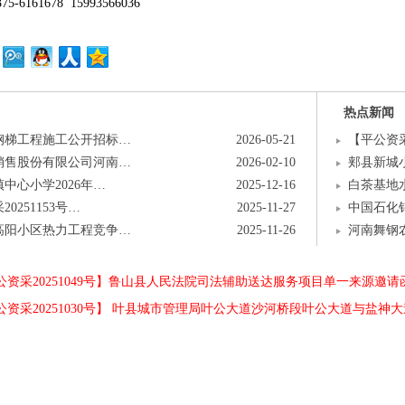
375-6161678
15993566036
热点新闻
钢梯工程施工公开招标…
2026-05-21
【平公资采
销售股份有限公司河南…
2026-02-10
郏县新城小
中心小学2026年…
2025-12-16
白茶基地
0251153号…
2025-11-27
中国石化
高阳小区热力工程竞争…
2025-11-26
河南舞钢
资采20251049号】鲁山县人民法院司法辅助送达服务项目单一来源邀请
公资采20251030号】 叶县城市管理局叶公大道沙河桥段叶公大道与盐