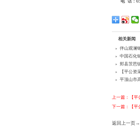
电
话：
0
相关新闻
伴山观澜
中国石化
郏县茨芭镇
【平公资采2
平顶山市
上一篇：【平公
下一篇：【平
返回上一页→