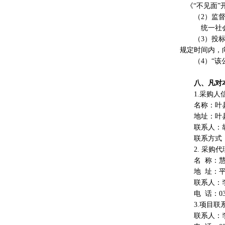
《“不见面
（2）监
统一社
（3）投
规定时间内，
（4
）
“该
八、凡对
1.采购人
名称：叶
地址：叶
联系人：
联系方式
2. 采购
名 称：
地
址：
联系人：
电
话：
0
3.项目联
联系人：