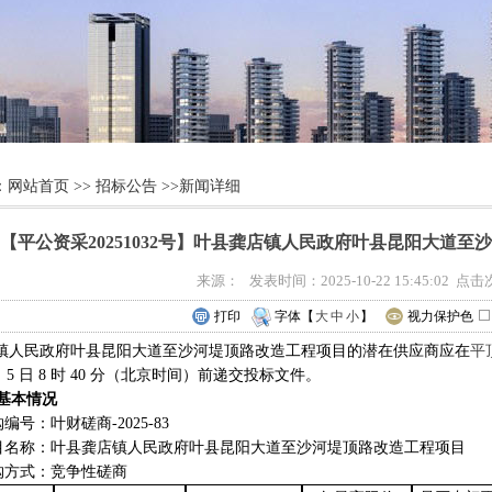
：
网站首页
>>
招标公告
>>新闻详细
【平公资采20251032号】叶县龚店镇人民政府叶县昆阳大道
来源： 发表时间：2025-10-22 15:45:02 点
打印
字体【
大
中
小
】
视力保护色
镇人民政府叶县昆阳大道至沙河堤顶路改造工程项目
的
潜在供应商
应在
平
月 5 日 8 时 40 分（北京时间）前递交投标文件。
基本情况
编号：叶财磋商-2025-83
目名称：叶县龚店镇人民政府叶县昆阳大道至沙河堤顶路改造工程项目
购方式：竞争性磋商