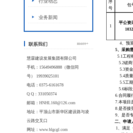
行业动态
序
包
号
业务新闻
平公资
1
103
4、预算
more+
5、采购
5.1
慧霖建设发展集团有限公司
5.2
手机：15649496888（微信同
5.3
5.4
号）
19939025101
5.5工
电话：0375-6161678
5.6
Q Q：331050374
6.合同
7.本项
邮箱：
HNHL160@126.com
8.是否
地址：平顶山市新华区建设路与凌
9、是否
云路交叉口
二、申请
1、满足
网址：
www.hlgcgl.com