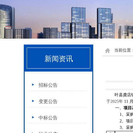
当前位置
新闻资讯
招标公告
叶县龚店
变更公告
于
202
5
年
11 
一、
项目
1、采购
中标公告
2、项
3、采