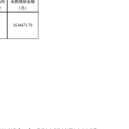
面向
采购预留金额
业
（元）
1634473.70