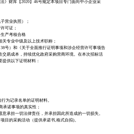
办法》财库【
2020】46号规定本项目专门面向中小企业采
电子营业执照）；
产许可证；
全生产考核合格
相关专业中级及以上技术职称；
9〕38号）和《关于全面推行证明事项和涉企经营许可事项告
度性交易成本，持续优化政府采购营商环境。在本次招标活
要提供以下证明材料：
信行为记录名单的证明材料。
商承诺事项的真实性
；
愿意承担一切法律责任，并承担因此所造成的一切损失。
一项目的采购活动（提供承诺书
,格式自拟)。