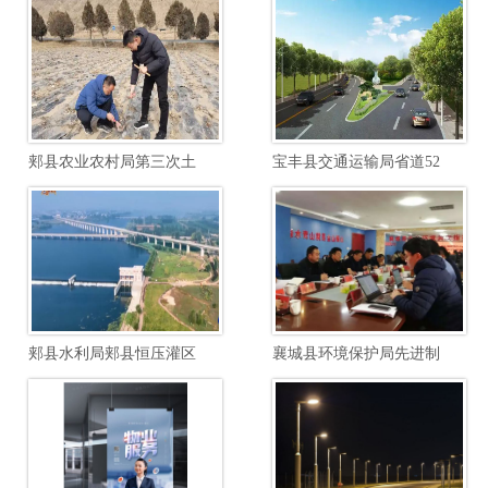
郏县农业农村局第三次土壤普查边界校核土壤制图项目
宝丰县交通运输局省道520郏汝线宝石快速路至汝瓷大道段提档升级工程项目
郏县水利局郏县恒压灌区续建配套与节水改造勘察设计项目
襄城县环境保护局先进制造业开发区南区废水综合毒性管控能力建设项目