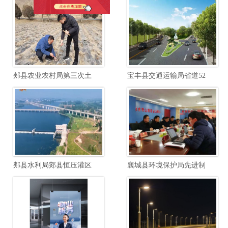
关闭
郏县农业农村局第三次土壤普查边界校核土壤制图项目
宝丰县交通运输局省道520郏汝线宝石快速路至汝瓷大道段提档升级工程项目
郏县水利局郏县恒压灌区续建配套与节水改造勘察设计项目
襄城县环境保护局先进制造业开发区南区废水综合毒性管控能力建设项目