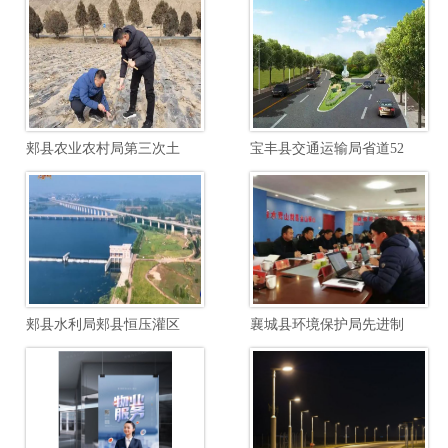
郏县农业农村局第三次土壤普查边界校核土壤制图项目
宝丰县交通运输局省道520郏汝线宝石快速路至汝瓷大道段提档升级工程项目
郏县水利局郏县恒压灌区续建配套与节水改造勘察设计项目
襄城县环境保护局先进制造业开发区南区废水综合毒性管控能力建设项目