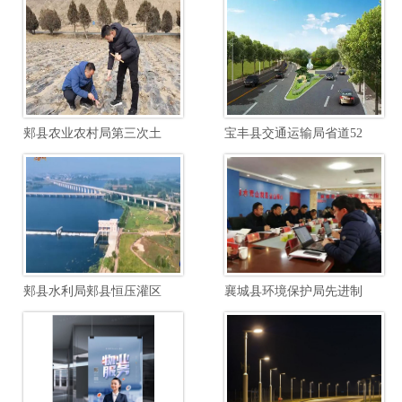
郏县农业农村局第三次土壤普查边界校核土壤制图项目
宝丰县交通运输局省道520郏汝线宝石快速路至汝瓷大道段提档升级工程项目
郏县水利局郏县恒压灌区续建配套与节水改造勘察设计项目
襄城县环境保护局先进制造业开发区南区废水综合毒性管控能力建设项目