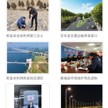
郏县农业农村局第三次土壤普查边界校核土壤制图项目
宝丰县交通运输局省道520郏汝线宝石快速路至汝瓷大道段提档升级工程项目
郏县水利局郏县恒压灌区续建配套与节水改造勘察设计项目
襄城县环境保护局先进制造业开发区南区废水综合毒性管控能力建设项目