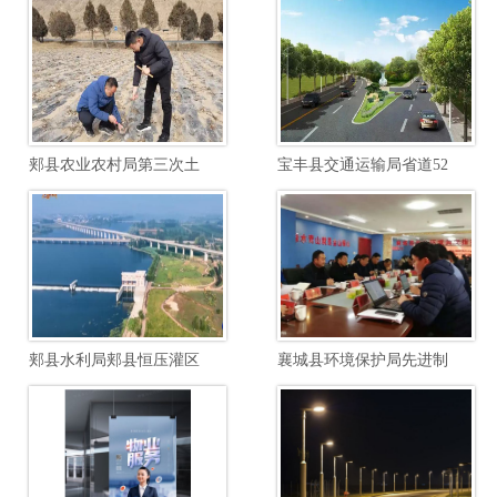
郏县农业农村局第三次土壤普查边界校核土壤制图项目
宝丰县交通运输局省道520郏汝线宝石快速路至汝瓷大道段提档升级工程项目
郏县水利局郏县恒压灌区续建配套与节水改造勘察设计项目
襄城县环境保护局先进制造业开发区南区废水综合毒性管控能力建设项目